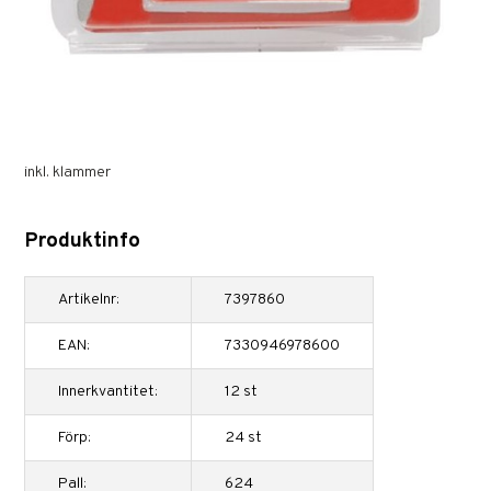
inkl. klammer
Produktinfo
Artikelnr:
7397860
EAN:
7330946978600
Innerkvantitet:
12 st
Förp:
24 st
Pall:
624