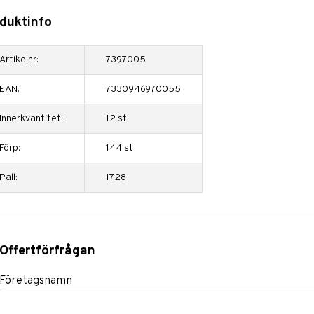
duktinfo
Artikelnr:
7397005
EAN:
7330946970055
Innerkvantitet:
12 st
Förp:
144 st
Pall:
1728
Offertförfrågan
Företagsnamn