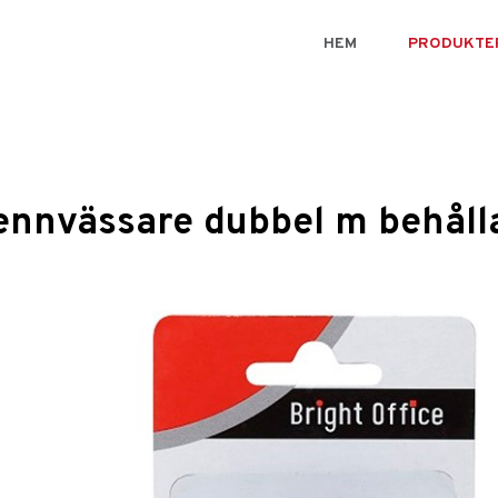
HEM
PRODUKTE
ennvässare dubbel m behåll