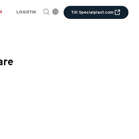
R
LOGISTIK
Till Specialplast.com
are