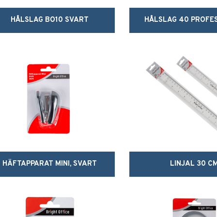
HÅLSLAG BO10 SVART
HÅLSLAG 40 PROFE
HÄFTAPPARAT MINI, SVART
LINJAL 30 C