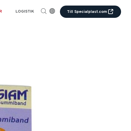
R
LOGISTIK
Till Specialplast.com