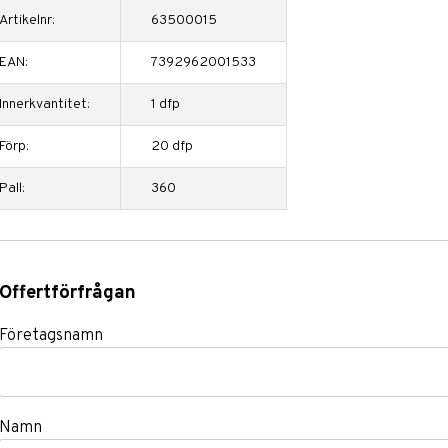
Artikelnr:
63500015
EAN:
7392962001533
Innerkvantitet:
1 dfp
Förp:
20 dfp
Pall:
360
Offertförfrågan
Företagsnamn
Namn