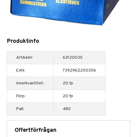
Produktinfo
Artikelnr:
63120035
EAN:
7392962200356
Innerkvantitet:
20 fp
Förp:
20 fp
Pall:
480
Offertförfrågan